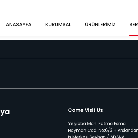
ANASAYFA
KURUMSAL
ÜRÜNLERİMİZ
SER
dya
Come Visit Us
Yeşiloba Mah. Fatma Esma
Nayman Cad. No:6/3 H Arslanda
İş Merkezi Seyhan / ADANA